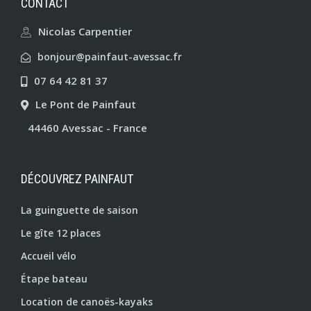
CONTACT
Nicolas Carpentier
bonjour@painfaut-avessac.fr
07 64 42 81 37
Le Pont de Painfaut
44460 Avessac - France
DÉCOUVREZ PAINFAUT
La guinguette de saison
Le gîte 12 places
Accueil vélo
Étape bateau
Location de canoës-kayaks