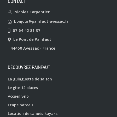
CONTACT
Nicolas Carpentier
bonjour@painfaut-avessac.fr
07 64 42 81 37
Le Pont de Painfaut
44460 Avessac - France
DÉCOUVREZ PAINFAUT
La guinguette de saison
Le gîte 12 places
Accueil vélo
Étape bateau
Location de canoës-kayaks